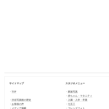
サイトマップ
スタジオメニュー
・
TOP
・
家族写真
・
赤ちゃん・マタニティ
・
渋谷写真館の歴史
・
入園・入学・卒業
・
お客様の声
・
七五三
・
メディア掲載
・
フレンズフォト